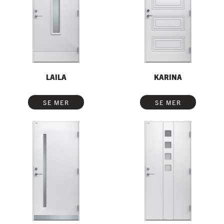
LAILA
KARINA
SE MER
SE MER